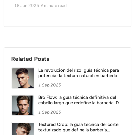
18 Jun 2025
2
minute read
Related Posts
La revolución del rizo: guía técnica para
potenciar la textura natural en barbería
1 Sep 2025
Bro Flow: la guía técnica definitiva del
cabello largo que redefine la barbería. De
la máquina a la tijera, el arte de esculpir
1 Sep 2025
un look natural y sofisticado.
Textured Crop: la guía técnica del corte
texturizado que define la barbería