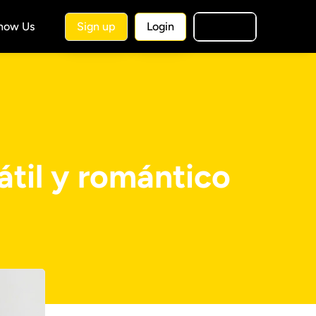
Know Us
Sign up
Login
🇺🇸
EN
átil y romántico