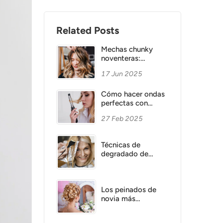
Related Posts
Mechas chunky
noventeras:
regreso, técnicas y
17 Jun 2025
consejos
profesionales
Cómo hacer ondas
perfectas con
plancha o rizador:
27 Feb 2025
Guía completa
Técnicas de
degradado de
color: Cómo
transformar tu look
con las mejores
tendencias de
Los peinados de
coloración capilar
novia más
elegantes para
2025