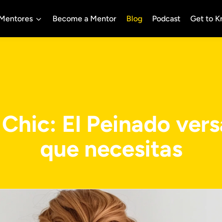
Mentores
Become a Mentor
Blog
Podcast
Get to 
hic: El Peinado vers
que necesitas