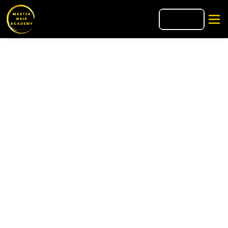
🇺🇸
EN