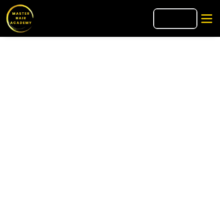
🇺🇸
EN