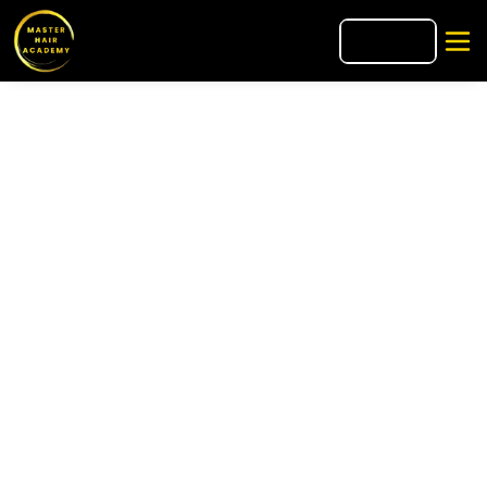
🇺🇸
EN