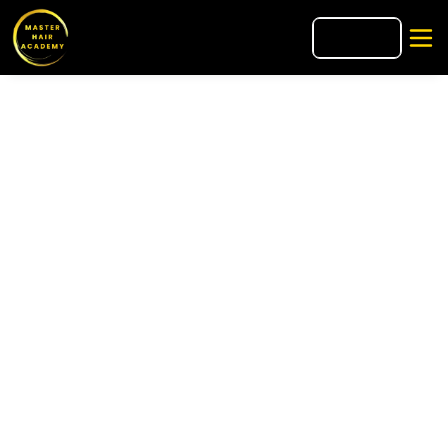
🇺🇸
EN