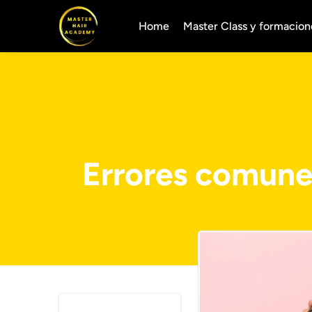
Home
Master Class y formacion
Errores comunes