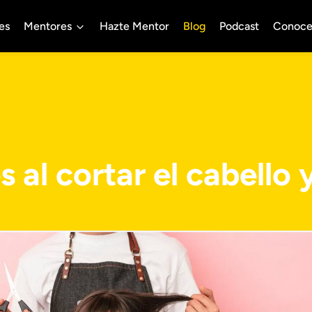
es
Mentores
Hazte Mentor
Blog
Podcast
Conoce
 al cortar el cabello 