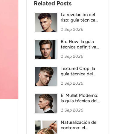
Related Posts
La revolución del
rizo: guía técnica
para potenciar la
1 Sep 2025
textura natural en
barbería
Bro Flow: la guía
técnica definitiva
del cabello largo
1 Sep 2025
que redefine la
barbería. De la
máquina a la tijera,
Textured Crop: la
el arte de esculpir
guía técnica del
un look natural y
corte texturizado
1 Sep 2025
sofisticado.
que define la
barbería moderna
El Mullet Moderno:
la guía técnica del
corte que domina la
1 Sep 2025
barbería
Naturalización de
contorno: el
método de Alba