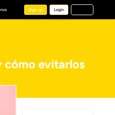
nos
Sign up
Login
🇪🇸
ES
y cómo evitarlos