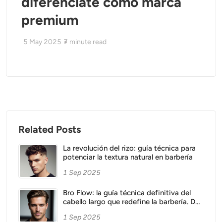
diferénciate como marca
premium
5 May 2025
7
minute read
Related Posts
La revolución del rizo: guía técnica para
potenciar la textura natural en barbería
1 Sep 2025
Bro Flow: la guía técnica definitiva del
cabello largo que redefine la barbería. De
la máquina a la tijera, el arte de esculpir
1 Sep 2025
un look natural y sofisticado.