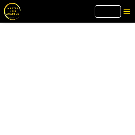
🇪🇸
ES