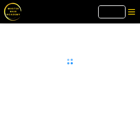
🇪🇸
ES