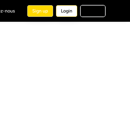
ez-nous
Sign up
Login
🇫🇷
FR