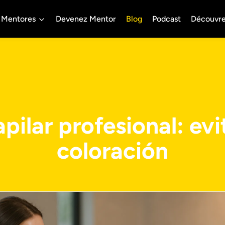
Mentores
Devenez Mentor
Blog
Podcast
Découvr
pilar profesional: evit
coloración