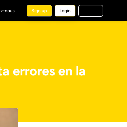
ez-nous
Sign up
Login
🇫🇷
FR
a errores en la