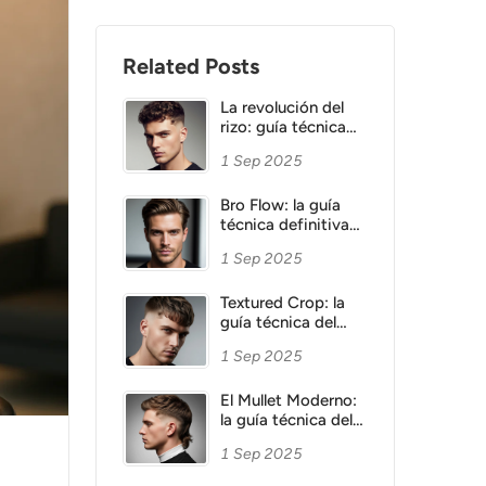
Related Posts
La revolución del
rizo: guía técnica
para potenciar la
1 Sep 2025
textura natural en
barbería
Bro Flow: la guía
técnica definitiva
del cabello largo
1 Sep 2025
que redefine la
barbería. De la
máquina a la tijera,
Textured Crop: la
el arte de esculpir
guía técnica del
un look natural y
corte texturizado
1 Sep 2025
sofisticado.
que define la
barbería moderna
El Mullet Moderno:
la guía técnica del
corte que domina la
1 Sep 2025
barbería