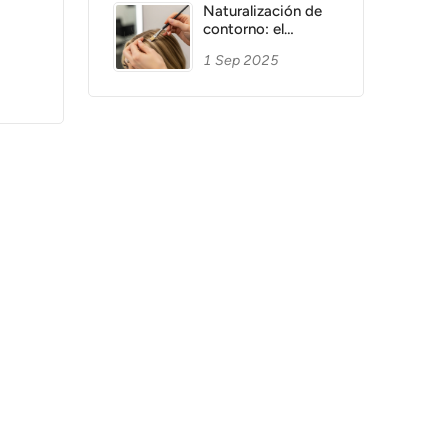
Naturalización de
contorno: el
método de Alba
1 Sep 2025
Bosch para un
balayage inverso
perfecto