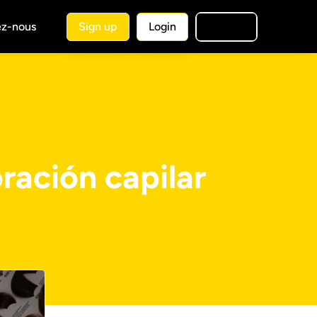
ez-nous
Sign up
Login
🇫🇷
FR
ración capilar