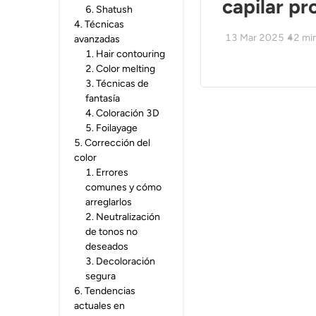
capilar pr
6
.
Shatush
4
.
Técnicas
13 Mar 2025
42
mi
avanzadas
1
.
Hair contouring
2
.
Color melting
3
.
Técnicas de
fantasía
4
.
Coloración 3D
5
.
Foilayage
5
.
Corrección del
color
1
.
Errores
comunes y cómo
arreglarlos
2
.
Neutralización
de tonos no
deseados
3
.
Decoloración
segura
6
.
Tendencias
actuales en