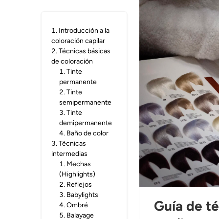
1
.
Introducción a la
coloración capilar
2
.
Técnicas básicas
de coloración
1
.
Tinte
permanente
2
.
Tinte
semipermanente
3
.
Tinte
demipermanente
4
.
Baño de color
3
.
Técnicas
intermedias
1
.
Mechas
(Highlights)
2
.
Reflejos
3
.
Babylights
Guía de t
4
.
Ombré
5
.
Balayage