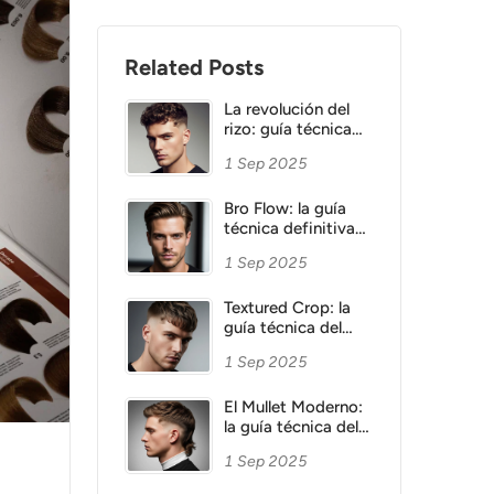
Related Posts
La revolución del
rizo: guía técnica
para potenciar la
1 Sep 2025
textura natural en
barbería
Bro Flow: la guía
técnica definitiva
del cabello largo
1 Sep 2025
que redefine la
barbería. De la
máquina a la tijera,
Textured Crop: la
el arte de esculpir
guía técnica del
un look natural y
corte texturizado
1 Sep 2025
sofisticado.
que define la
barbería moderna
El Mullet Moderno:
la guía técnica del
corte que domina la
1 Sep 2025
barbería