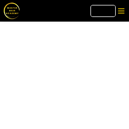
🇫🇷
FR