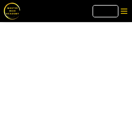
🇫🇷
FR