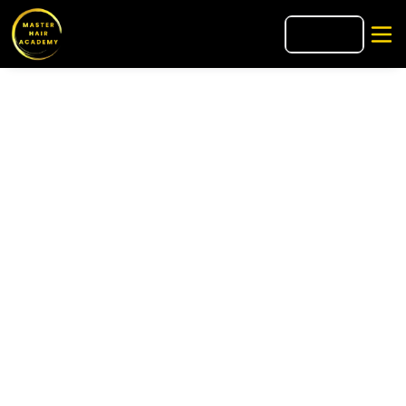
🇫🇷
FR