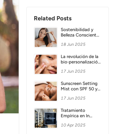
Related Posts
Sostenibilidad y
Belleza Consciente
en el Cuidado
18 Jun 2025
Capilar: Un Análisis
del Mercado en
Auge
La revolución de la
bio‑personalización
en la cosmética
17 Jun 2025
capilar
Sunscreen Setting
Mist con SPF 50 y
Acabado Glass Skin
17 Jun 2025
Tratamiento
Empírica en In
Bloom Peluquería:
10 Apr 2025
reconstrucción
capilar intensiva