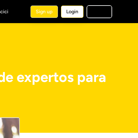
cici
Sign up
Login
🇮🇹
IT
 de expertos para