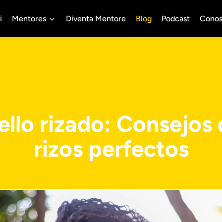
i
Mentores
Diventa Mentore
Blog
Podcast
Conos
llo rizado: Consejos
rizos perfectos