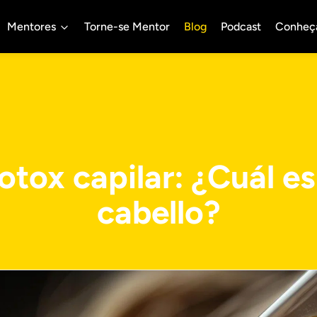
Mentores
Torne-se Mentor
Blog
Podcast
Conheç
otox capilar: ¿Cuál e
cabello?