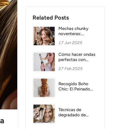
Related Posts
Mechas chunky
noventeras:
regreso, técnicas y
17 Jun 2025
consejos
profesionales
Cómo hacer ondas
perfectas con
plancha o rizador:
27 Feb 2025
Guía completa
Recogido Boho
Chic: El Peinado
versátil y romántico
que necesitas
Técnicas de
degradado de
ra
color: Cómo
transformar tu look