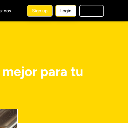
a-nos
Sign up
Login
🇧🇷
PT
s mejor para tu