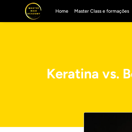
Home
Master Class e formações
Keratina vs. B