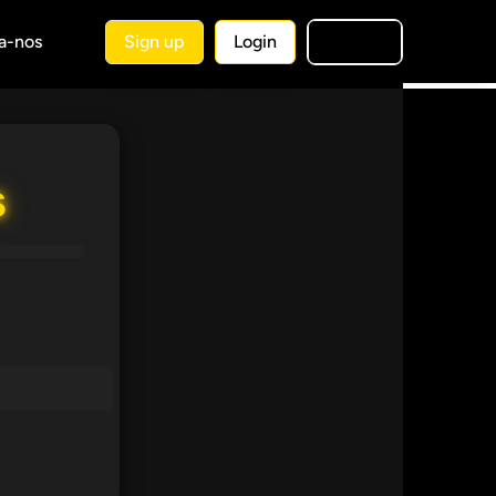
a-nos
Sign up
Login
🇧🇷
PT