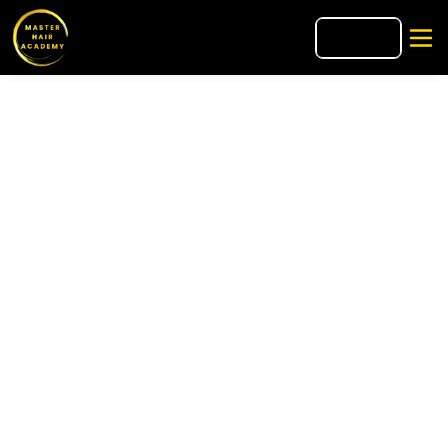
🇧🇷
PT