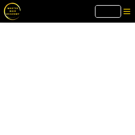
🇧🇷
PT