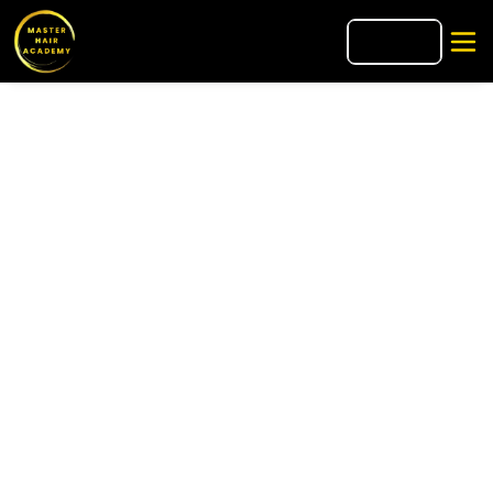
🇧🇷
PT