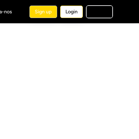
a-nos
Sign up
Login
🇧🇷
PT