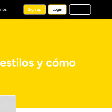
nos
Sign up
Login
🇪🇸
ES
 estilos y cómo