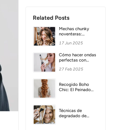
Related Posts
Mechas chunky
noventeras:
regreso, técnicas y
17 Jun 2025
consejos
profesionales
Cómo hacer ondas
perfectas con
plancha o rizador:
27 Feb 2025
Guía completa
Recogido Boho
Chic: El Peinado
versátil y romántico
que necesitas
Técnicas de
degradado de
color: Cómo
transformar tu look