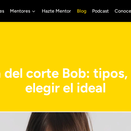
es
Mentores
Hazte Mentor
Blog
Podcast
Conoce
del corte Bob: tipos,
elegir el ideal